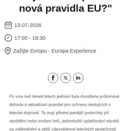
nová pravidla EU?"
13-07-2026
17:00 - 18:30
Zažijte Evropu - Europa Experience
Sdílet tuto stránku na Facebooku
Sdílet tuto stránku na Twitteru
Sdílet tuto stránku na LinkedIn
Po více než deseti letech jednání byla dosažena průlomová
dohoda o aktualizaci pravidel pro ochranu cestujících v
letecké dopravě. Ta mají přinést jasnější podmínky při
zpoždění nebo zrušení letů, jednodušší uplatňování nároků
na odškodnění a větší odpovědnost leteckých společností