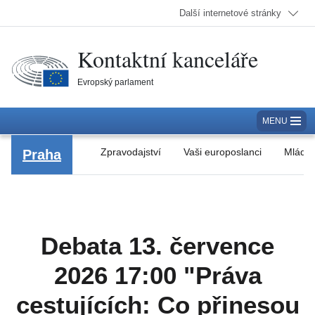
Další internetové stránky
Kontaktní kanceláře
Evropský parlament
MENU
Zpravodajství
Vaši europoslanci
Mládež
Praha
Debata 13. července
2026 17:00 "Práva
cestujících: Co přinesou