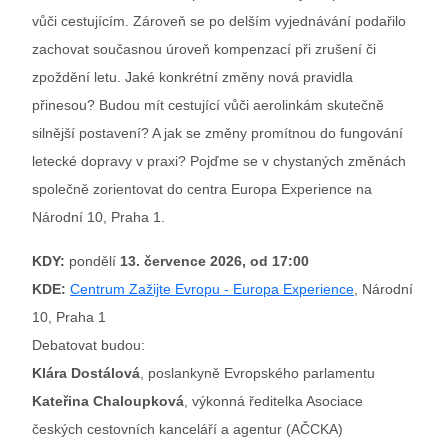
vůči cestujícím. Zároveň se po delším vyjednávání podařilo
zachovat současnou úroveň kompenzací při zrušení či
zpoždění letu. Jaké konkrétní změny nová pravidla
přinesou? Budou mít cestující vůči aerolinkám skutečně
silnější postavení? A jak se změny promítnou do fungování
letecké dopravy v praxi? Pojďme se v chystaných změnách
společně zorientovat do centra Europa Experience na
Národní 10, Praha 1.
KDY:
pondělí
13. července 2026, od 17:00
KDE:
Centrum Zažijte Evropu - Europa Experience
, Národní
10, Praha 1
Debatovat budou:
Klára Dostálová
, poslankyně Evropského parlamentu
Kateřina Chaloupková
, výkonná ředitelka Asociace
českých cestovních kanceláří a agentur (AČCKA)